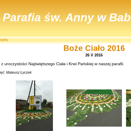
Parafia św. Anny w Bab
wykły
Boże Ciało 2016
26 V 2016
 z uroczystości Najświętszego Ciała i Krwi Pańskiej w naszej parafii.
jęć: Mateusz Łyczek