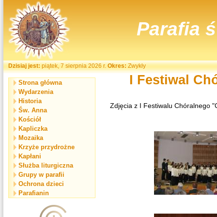
Parafia 
Dzisiaj jest:
piątek, 7 sierpnia 2026 r.
Okres:
Zwykły
I Festiwal Ch
Strona główna
Wydarzenia
Historia
Zdjęcia z I Festiwalu Chóralnego 
Św. Anna
Kościół
Kapliczka
Mozaika
Krzyże przydrożne
Kapłani
Służba liturgiczna
Grupy w parafii
Ochrona dzieci
Parafianin