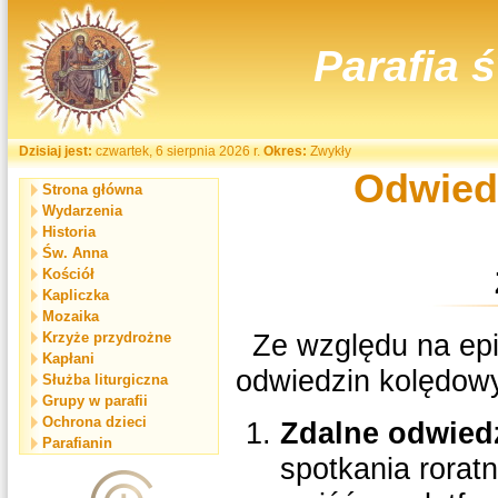
Parafia 
Dzisiaj jest:
czwartek, 6 sierpnia 2026 r.
Okres:
Zwykły
Odwiedz
Strona główna
Wydarzenia
Historia
Św. Anna
Kościół
Kapliczka
Mozaika
Ze względu na epi
Krzyże przydrożne
Kapłani
odwiedzin kolędowy
Służba liturgiczna
Grupy w parafii
Ochrona dzieci
Zdalne odwied
Parafianin
spotkania rorat