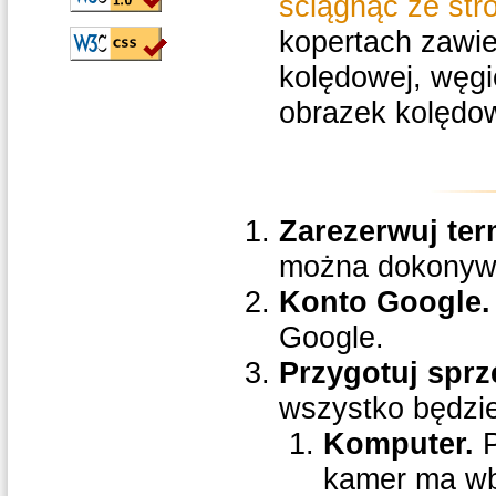
ściągnąć ze str
kopertach zawier
kolędowej, węgie
obrazek kolędow
Zarezerwuj ter
można dokonywać
Konto Google.
Google.
Przygotuj sprz
wszystko będzie
Komputer.
P
kamer ma wbu