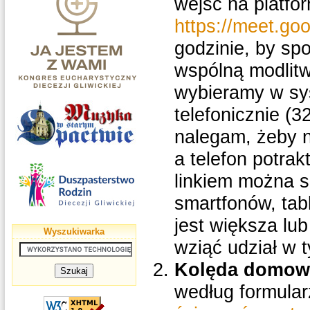
wejść na platfor
https://meet.go
godzinie, by sp
wspólną modlitw
wybieramy w syst
telefonicznie (
nalegam, żeby n
a telefon potra
linkiem można s
smartfonów, tab
jest większa lu
Wyszukiwarka
wziąć udział w 
Kolęda domow
według formular