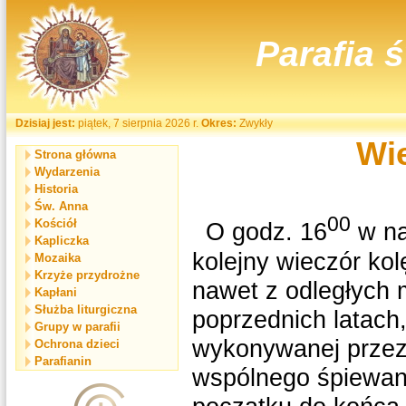
Parafia 
Dzisiaj jest:
piątek, 7 sierpnia 2026 r.
Okres:
Zwykły
Wie
Strona główna
Wydarzenia
Historia
Św. Anna
00
Kościół
O godz. 16
w na
Kapliczka
kolejny wieczór kol
Mozaika
Krzyże przydrożne
nawet z odległych 
Kapłani
Służba liturgiczna
poprzednich latach,
Grupy w parafii
wykonywanej przez
Ochrona dzieci
Parafianin
wspólnego śpiewani