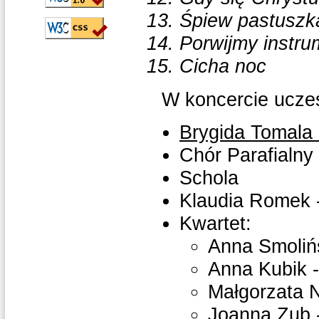
Śpiew pastuszk
Porwijmy instru
Cicha noc
W koncercie uczes
Brygida Tomala 
Chór Parafialny
Schola
Klaudia Romek 
Kwartet:
Anna Smolińs
Anna Kubik -
Małgorzata N
Joanna Zub -