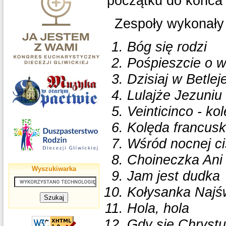
początku do końca 
Zespoły wykonały 
Bóg się rodzi
Pośpieszcie o w
Dzisiaj w Betle
Lulajże Jezuniu
Veinticinco - k
Kolęda francus
Wśród nocnej c
Choineczka Ani
Wyszukiwarka
Jam jest dudka
Kołysanka Najś
Hola, hola
Gdy się Chrystu