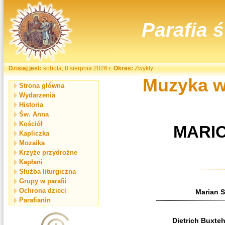
Parafia 
Dzisiaj jest:
sobota, 8 sierpnia 2026 r.
Okres:
Zwykły
Muzyka w
Strona główna
Wydarzenia
Historia
Św. Anna
Kościół
MARI
Kapliczka
Mozaika
Krzyże przydrożne
Kapłani
Służba liturgiczna
Grupy w parafii
Ochrona dzieci
Marian S
Parafianin
Dietrich Buxte