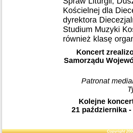
Spraw Liturgii, Dus
Kościelnej dla Diece
dyrektora Diecezjal
Studium Muzyki Koś
również klasę orga
Koncert zreali
Samorządu Wojewód
Patronat medial
T
Kolejne koncert
21 października 
Copyright 200