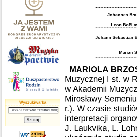
Johannes Bra
Leon Boëllm
Johann Sebastian B
Marian S
MARIOLA BRZO
Muzycznej I st. w R
w Akademii Muzyczn
Mirosławy Semeniu
Wyszukiwarka
r.). W czasie studi
interpretacji orga
J. Laukvika, L. Lo