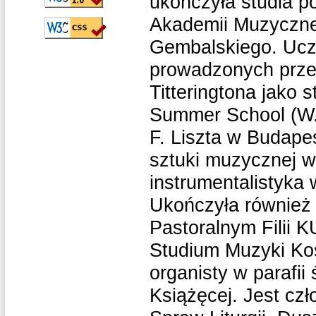
ukończyła studia 
Akademii Muzycznej
Gembalskiego. Ucze
prowadzonych przez
Titteringtona jako 
Summer School (W. 
F. Liszta w Budapes
sztuki muzycznej w 
instrumentalistyka
Ukończyła również 
Pastoralnym Filii 
Studium Muzyki Kośc
organisty w parafi
Książęcej. Jest czł