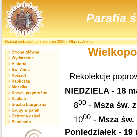
Parafia 
Dzisiaj jest:
sobota, 8 sierpnia 2026 r.
Okres:
Zwykły
Wielkopo
Strona główna
Wydarzenia
Historia
Św. Anna
Rekolekcje poprow
Kościół
Kapliczka
Mozaika
NIEDZIELA - 18 m
Krzyże przydrożne
Kapłani
00
8
-
Msza św. z
Służba liturgiczna
Grupy w parafii
00
Ochrona dzieci
10
-
Msza św. 
Parafianin
Poniedziałek - 19