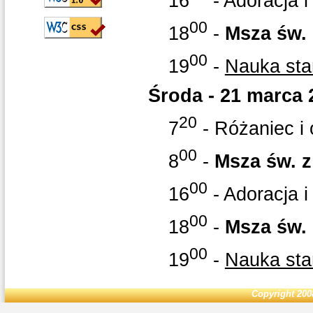
16
- Adoracja i
00
18
-
Msza św. 
00
19
-
Nauka st
Środa - 21 marca 
20
7
- Różaniec i 
00
8
-
Msza św. z
00
16
- Adoracja i
00
18
-
Msza św. 
00
19
-
Nauka st
Copyright 200