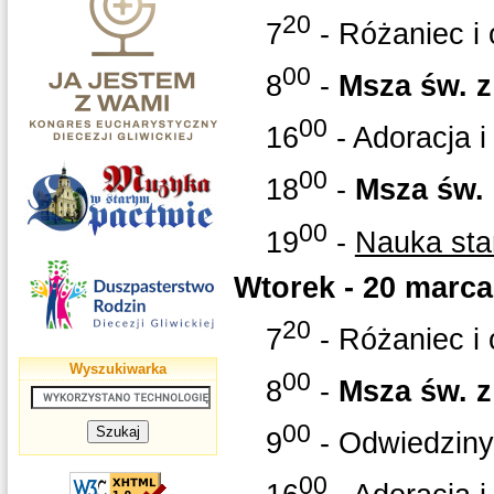
20
7
- Różaniec i 
00
8
-
Msza św. z
00
16
- Adoracja i
00
18
-
Msza św. 
00
19
-
Nauka st
Wtorek - 20 marca
20
7
- Różaniec i 
Wyszukiwarka
00
8
-
Msza św. z
00
9
- Odwiedziny
00