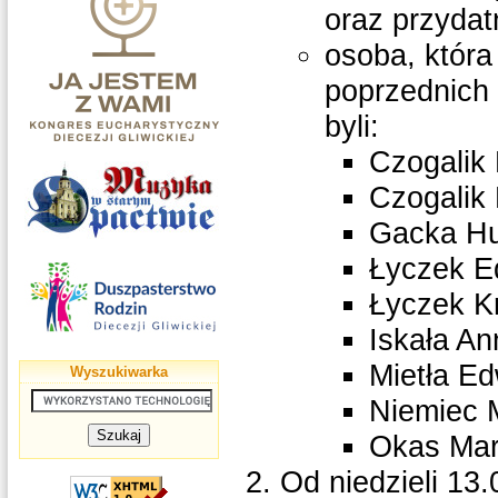
oraz przydat
osoba, któr
poprzednich
byli:
Czogalik 
Czogalik
Gacka Hu
Łyczek E
Łyczek Kr
Iskała An
Mietła E
Wyszukiwarka
Niemiec 
Okas Mar
Od niedzieli 13