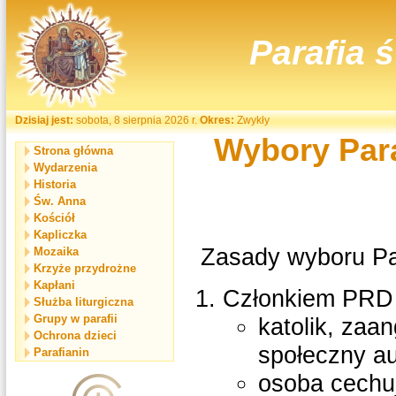
Parafia 
Dzisiaj jest:
sobota, 8 sierpnia 2026 r.
Okres:
Zwykły
Wybory Para
Strona główna
Wydarzenia
Historia
Św. Anna
Kościół
Kapliczka
Zasady wyboru Par
Mozaika
Krzyże przydrożne
Kapłani
Członkiem PR
Służba liturgiczna
Grupy w parafii
katolik, zaa
Ochrona dzieci
społeczny au
Parafianin
osoba cechuj