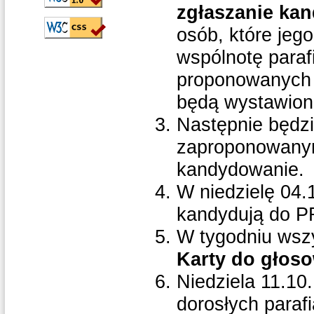
zgłaszanie ka
osób, które jeg
wspólnotę paraf
proponowanych o
będą wystawione 
Następnie będzi
zaproponowany
kandydowanie.
W niedzielę 04.
kandydują do P
W tygodniu wsz
Karty do głos
Niedziela 11.10
dorosłych para