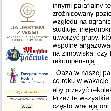
innymi parafialny t
zróżnicowany pozi
względu na ograni
studiuje, niejednok
utworzyć grupy, któ
wspólne angażowani
na zimowiska, czy 
rekompensują.
Oaza w naszej para
co roku w wakacje
aby przeżyć rekolek
Wyszukiwarka
Przez te wszystkie 
często wracają oni 