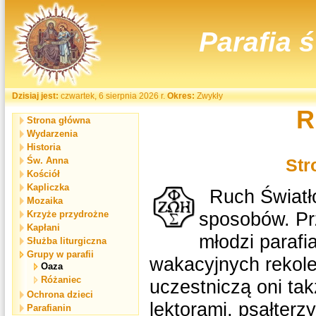
Parafia 
Dzisiaj jest:
czwartek, 6 sierpnia 2026 r.
Okres:
Zwykły
R
Strona główna
Wydarzenia
Historia
Św. Anna
Str
Kościół
Kapliczka
Ruch Światło
Mozaika
sposobów. Pr
Krzyże przydrożne
Kapłani
młodzi parafi
Służba liturgiczna
Grupy w parafii
wakacyjnych rekolek
Oaza
Różaniec
uczestniczą oni tak
Ochrona dzieci
lektorami, psałterz
Parafianin